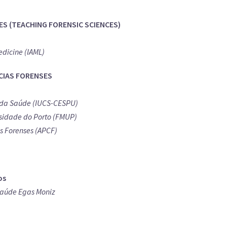
ES (TEACHING FORENSIC SCIENCES)
dicine (IAML)
NCIAS FORENSES
as da Saúde (IUCS-CESPU)
sidade do Porto (FMUP)
s Forenses (APCF)
os
 Saúde Egas Moniz