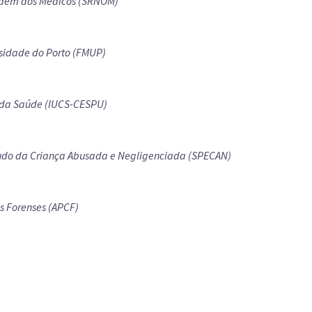
rdem dos Médicos (SRNOM)
sidade do Porto (FMUP)
as da Saúde (IUCS-CESPU)
udo da Criança Abusada e Negligenciada (SPECAN)
s Forenses (APCF)